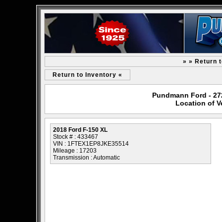
» » Return 
Return to Inventory «
Pundmann Ford - 2727
Location of V
2018 Ford F-150 XL
Stock # : 433467
VIN : 1FTEX1EP8JKE35514
Mileage : 17203
Transmission : Automatic