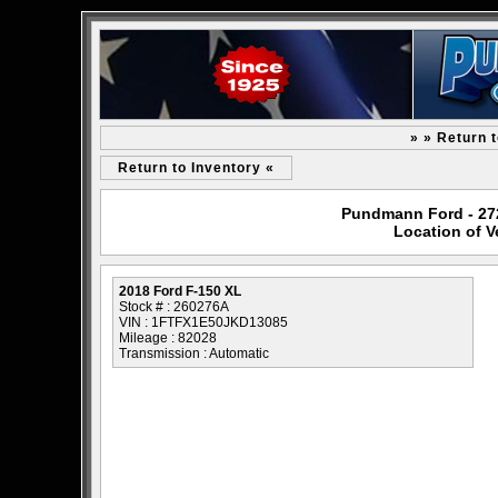
» » Return 
Return to Inventory «
Pundmann Ford - 2727
Location of V
2018 Ford F-150 XL
Stock # : 260276A
VIN : 1FTFX1E50JKD13085
Mileage : 82028
Transmission : Automatic