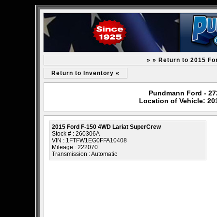
» » Return to 2015 F
Return to Inventory «
Pundmann Ford - 2727
Location of Vehicle: 2
2015 Ford F-150 4WD Lariat SuperCrew
Stock # : 260306A
VIN : 1FTFW1EG0FFA10408
Mileage : 222070
Transmission : Automatic