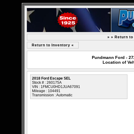
» » Return t
Return to Inventory «
Pundmann Ford - 2727
Location of Ve
2018 Ford Escape SEL
Stock # : 260175A
VIN : 1FMCU0HD1JUA67091
Mileage : 104491
Transmission : Automatic