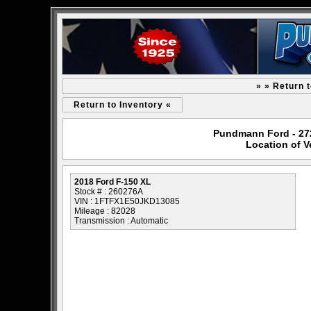
» » Return 
Return to Inventory «
Pundmann Ford - 2727
Location of V
2018 Ford F-150 XL
Stock # : 260276A
VIN : 1FTFX1E50JKD13085
Mileage : 82028
Transmission : Automatic