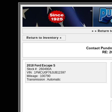
» » Return 
Return to Inventory «
Contact Pundm
RE: 2
2018 Ford Escape S
Stock # : 260490A
VIN : 1FMCU0F76JUB11597
Mileage : 100790
Transmission : Automatic