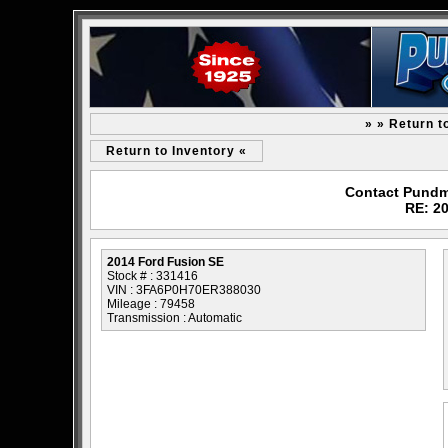
» » Return t
Return to Inventory «
Contact Pundm
RE: 2
2014 Ford Fusion SE
Stock # : 331416
VIN : 3FA6P0H70ER388030
Mileage : 79458
Transmission : Automatic