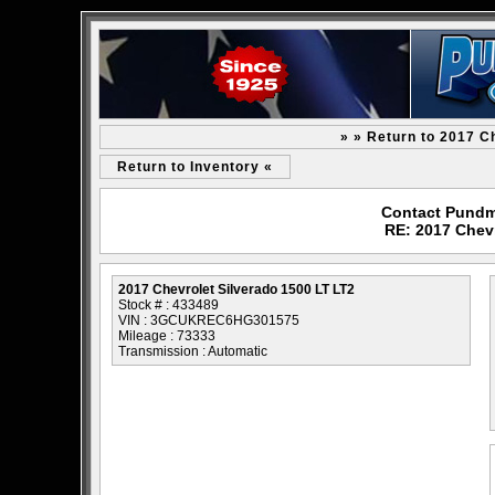
» » Return to 2017 C
Return to Inventory «
Contact Pundm
RE: 2017 Chevr
2017 Chevrolet Silverado 1500 LT LT2
Stock # : 433489
VIN : 3GCUKREC6HG301575
Mileage : 73333
Transmission : Automatic