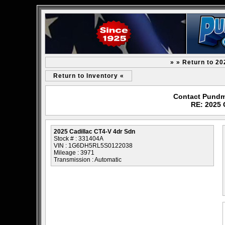
» » Return to 20
Return to Inventory «
Contact Pundm
RE: 2025 
2025 Cadillac CT4-V 4dr Sdn
Stock # : 331404A
VIN : 1G6DH5RL5S0122038
Mileage : 3971
Transmission : Automatic