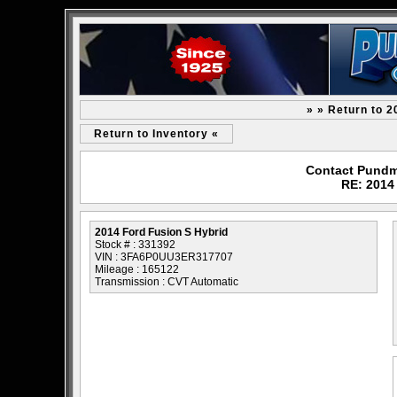
» » Return to 2
Return to Inventory «
Contact Pundm
RE: 2014
2014 Ford Fusion S Hybrid
Stock # : 331392
VIN : 3FA6P0UU3ER317707
Mileage : 165122
Transmission : CVT Automatic