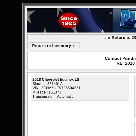
» » Return to 2
Return to Inventory «
Contact Pundm
RE: 2018
2018 Chevrolet Equinox LS
Stock # : 331401A
VIN : 3GNAXHEV7JS604231
Mileage : 151373
Transmission : Automatic