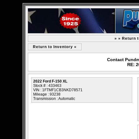
» » Return 
Return to Inventory «
Contact Pundm
RE: 2
2022 Ford F-150 XL
Stock # : 433463
VIN : 1FTMF1CB3NKD78571
Mileage : 93238
Transmission : Automatic