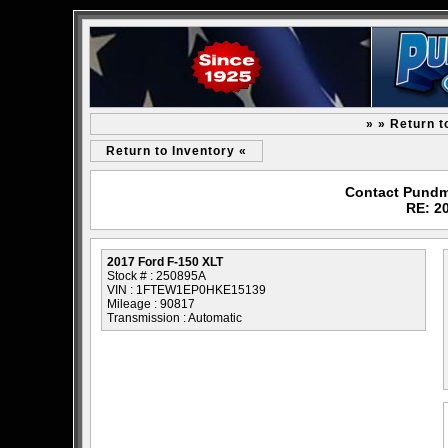
» » Return t
Return to Inventory «
Contact Pundm
RE: 2
2017 Ford F-150 XLT
Stock # : 250895A
VIN : 1FTEW1EP0HKE15139
Mileage : 90817
Transmission : Automatic