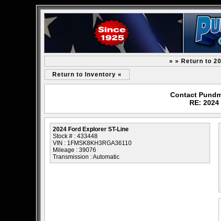
» » Return to 2
Return to Inventory «
Contact Pundm
RE: 2024 
2024 Ford Explorer ST-Line
Stock # : 433448
VIN : 1FMSK8KH3RGA36110
Mileage : 39076
Transmission : Automatic