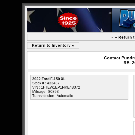
» » Return 
Return to Inventory «
Contact Pundm
RE: 2
2022 Ford F-150 XL
Stock # : 433437
VIN : 1FTEW1EP1NKE48372
Mileage : 80893
Transmission : Automatic