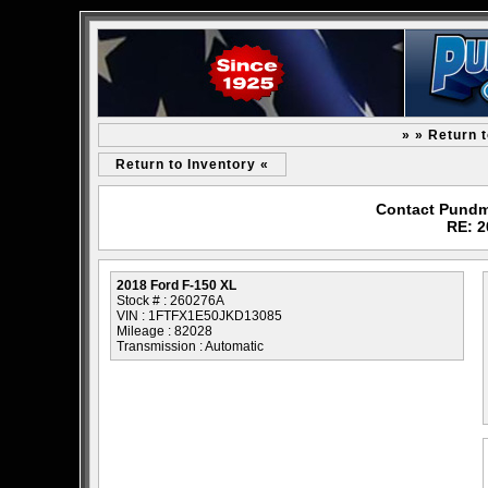
» » Return 
Return to Inventory «
Contact Pundm
RE: 2
2018 Ford F-150 XL
Stock # : 260276A
VIN : 1FTFX1E50JKD13085
Mileage : 82028
Transmission : Automatic