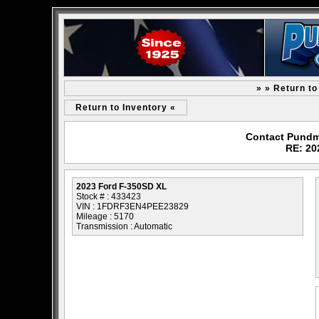
» » Return t
Return to Inventory «
Contact Pundm
RE: 20
2023 Ford F-350SD XL
Stock # : 433423
VIN : 1FDRF3EN4PEE23829
Mileage : 5170
Transmission : Automatic